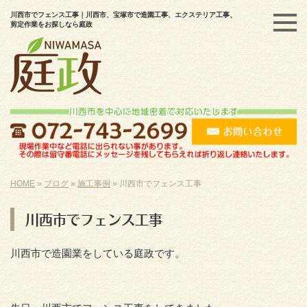
川西市でフェンス工事｜川西市、宝塚市で造園工事、エクステリア工事、
剪定作業をお探しなら庭政
HOME
»
ブログ
»
施工事例
»
川西市でフェンス工事
川西市でフェンス工事
川西市で造園業をしている庭政です。