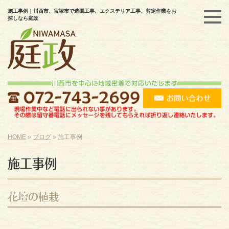
施工事例｜川西市、宝塚市で造園工事、エクステリア工事、剪定作業をお
探しなら庭政
HOME
»
ブログ
»
施工事例
施工事例
花壇の植栽