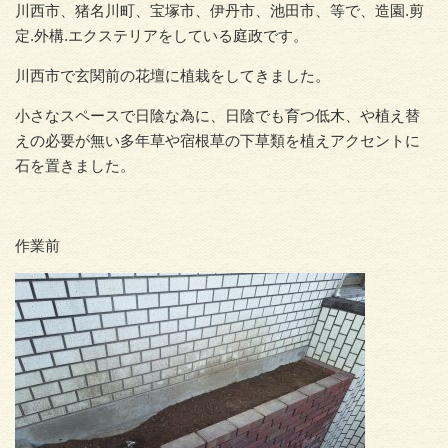
川西市、猪名川町、宝塚市、伊丹市、池田市、等で、造園.剪
定.外構.エクステリアをしている庭政です。
川西市で玄関前の花壇に植栽をしてきました。
小さなスペースで日陰な為に、日陰でも育つ低木、や植え替
えの必要が無い多年草や宿根草の下草類を植えアクセントに
石を置きました。
作業前