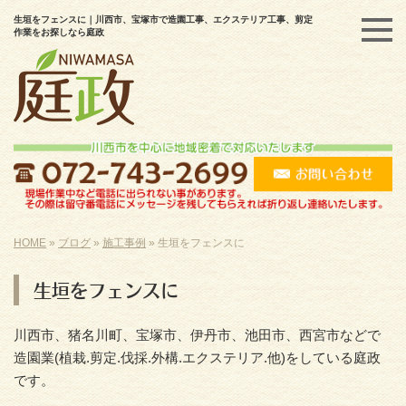
生垣をフェンスに｜川西市、宝塚市で造園工事、エクステリア工事、剪定
作業をお探しなら庭政
HOME
»
ブログ
»
施工事例
»
生垣をフェンスに
生垣をフェンスに
川西市、猪名川町、宝塚市、伊丹市、池田市、西宮市などで
造園業(植栽.剪定.伐採.外構.エクステリア.他)をしている庭政
です。