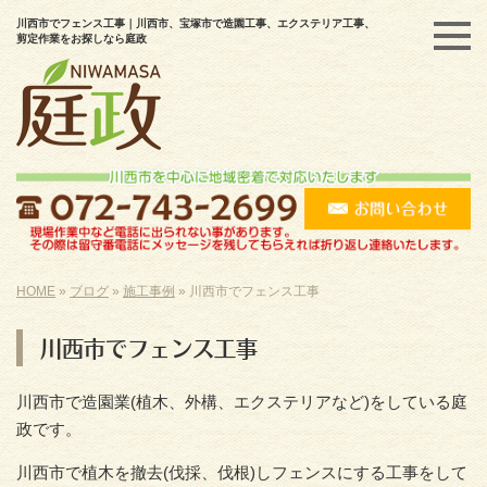
川西市でフェンス工事｜川西市、宝塚市で造園工事、エクステリア工事、
剪定作業をお探しなら庭政
HOME
»
ブログ
»
施工事例
»
川西市でフェンス工事
川西市でフェンス工事
川西市で造園業(植木、外構、エクステリアなど)をしている庭
政です。
川西市で植木を撤去(伐採、伐根)しフェンスにする工事をして