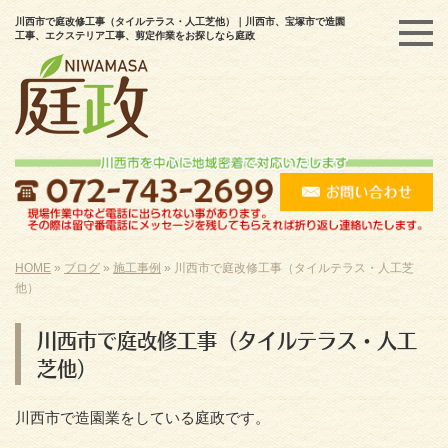
川西市で庭改修工事（タイルテラス・人工芝他）｜川西市、宝塚市で造園
工事、エクステリア工事、剪定作業をお探しなら庭政
HOME
»
ブログ
»
施工事例
»
川西市で庭改修工事（タイルテラス・人工芝
他）
川西市で庭改修工事（タイルテラス・人工
芝他）
川西市で造園業をしている庭政です。