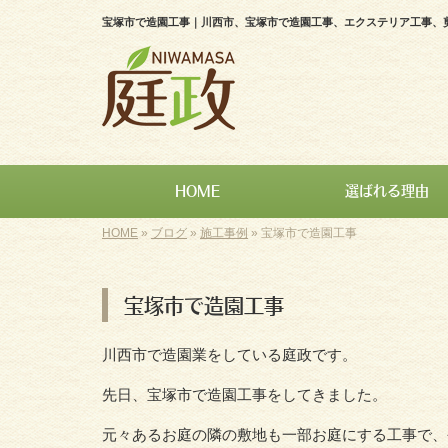
宝塚市で造園工事｜川西市、宝塚市で造園工事、エクステリア工事、
HOME
選ばれる理由
HOME
»
ブログ
»
施工事例
»
宝塚市で造園工事
宝塚市で造園工事
川西市で造園業をしている庭政です。
先日、宝塚市で造園工事をしてきました。
元々あるお庭の隣の敷地も一部お庭にする工事で、