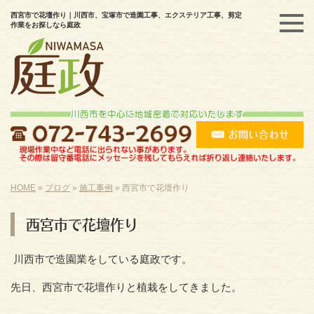
西宮市で花壇作り｜川西市、宝塚市で造園工事、エクステリア工事、剪定
作業をお探しなら庭政
HOME
»
ブログ
»
施工事例
»
西宮市で花壇作り
西宮市で花壇作り
川西市で造園業をしている庭政です。
先日、西宮市で花壇作りと植栽をしてきました。